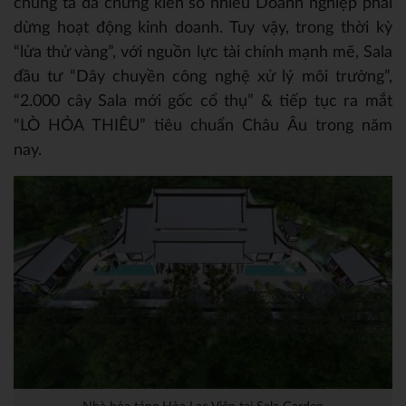
chúng ta đã chứng kiến số nhiều Doanh nghiệp phải
dừng hoạt động kinh doanh. Tuy vậy, trong thời kỳ
“lửa thử vàng”, với nguồn lực tài chính mạnh mẽ, Sala
đầu tư “Dây chuyền công nghệ xử lý môi trường”,
“2.000 cây Sala mới gốc cổ thụ” & tiếp tục ra mắt
“LÒ HỎA THIÊU” tiêu chuẩn Châu Âu trong năm
nay.