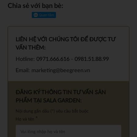
Chia sẻ với bạn bè:
LIÊN HỆ VỚI CHÚNG TÔI ĐỂ ĐƯỢC TƯ
VẤN THÊM:
Hotline:
0971.666.616
-
0981.51.88.99
Email: marketing@beegreen.vn
ĐĂNG KÝ THÔNG TIN TƯ VẤN SẢN
PHẨM TẠI SALA GARDEN:
Nội dung gắn dấu (*) yêu cầu bắt buộc
*
Họ và tên