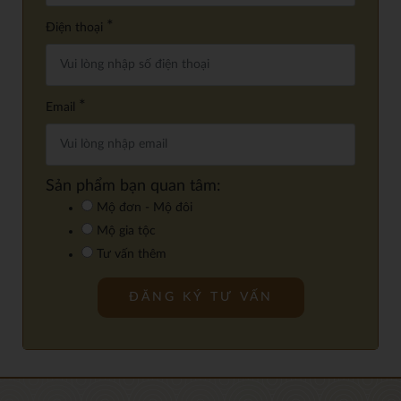
*
Điện thoại
*
Email
Sản phẩm bạn quan tâm:
Mộ đơn - Mộ đôi
Mộ gia tộc
Tư vấn thêm