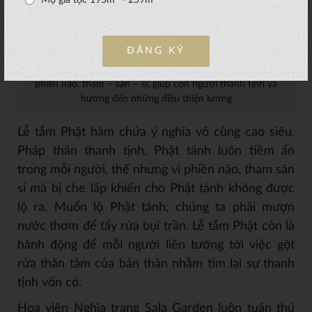
Mộ gia tộc 195m
- 259m
ĐĂNG KÝ
Nghi lễ tắm Phật mang ý nghĩa gột rửa những bụi bặm,
phiền não, tham – sân – si, giúp con người thanh tịnh và
hướng đến những điều thiện lương
Lễ tắm Phật hàm chứa ý nghĩa vô cùng cao siêu.
Pháp thân thanh tịnh, Phật tánh luôn tiềm ẩn
trong mỗi người, thế nhưng vì phiền não, tham sân
si mà bị che lấp khiến cho Phật tánh không được
lộ ra. Muốn lộ Phật tánh, chúng ta phải mượn
nước thơm để tẩy rửa bụi trần. Lễ tắm Phật còn là
hành động để mỗi người liên tưởng tới việc gột
rửa thân tâm của bản thân nhằm tìm lại sự thanh
tịnh vốn có.
Hoa viên Nghĩa trang Sala Garden luôn tuân thủ