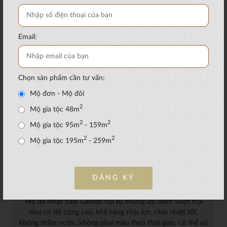
Mộ đá Nhật tại Sala Garden sử dụng vật liệu là
các loại đá nổi tiếng trên thế giới (Ấn Độ, Trung
Quốc…), được chế tác với công nghệ hàng đầu
Email:
Nhật Bản có độ bền cao, chống trầy xước, chống
thấm nước, chịu được sự khắc nghiệt của thời tiết
và các tác nhân ăn mòn hóa học mạnh.
Chọn sản phẩm cần tư vấn:
Mộ đơn - Mộ đôi
2
Mộ gia tộc 48m
2
2
Mộ gia tộc 95m
- 159m
2
2
Mộ gia tộc 195m
- 259m
ĐĂNG KÝ
Mộ đá Nhật Sala Garden hội tụ những ưu điểm vượt trội
như có độ cứng cao, khả năng chịu lực, chịu nhiệt tốt,
không thấm nước, không phai màu theo thời gian, có thể sử