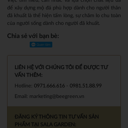
Việc tìm hiểu, cân nhắc và lựa chọn chất liệu đá
để xây dựng mộ đá phù hợp dành cho người thân
đã khuất là thể hiện tấm lòng, sự chăm lo chu toàn
của người sống dành cho người đã khuất.
Chia sẻ với bạn bè:
LIÊN HỆ VỚI CHÚNG TÔI ĐỂ ĐƯỢC TƯ
VẤN THÊM:
Hotline:
0971.666.616
-
0981.51.88.99
Email: marketing@beegreen.vn
ĐĂNG KÝ THÔNG TIN TƯ VẤN SẢN
PHẨM TẠI SALA GARDEN: