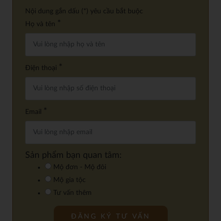
Nội dung gắn dấu (*) yêu cầu bắt buộc
*
Họ và tên
*
Điện thoại
*
Email
Sản phẩm bạn quan tâm:
Mộ đơn - Mộ đôi
Mộ gia tộc
Tư vấn thêm