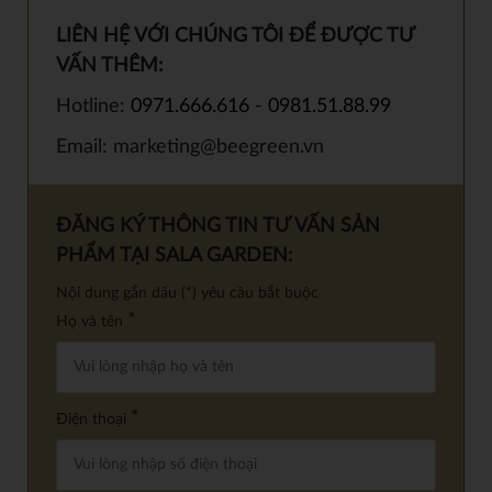
LIÊN HỆ VỚI CHÚNG TÔI ĐỂ ĐƯỢC TƯ
VẤN THÊM:
Hotline:
0971.666.616
-
0981.51.88.99
Email: marketing@beegreen.vn
ĐĂNG KÝ THÔNG TIN TƯ VẤN SẢN
PHẨM TẠI SALA GARDEN:
Nội dung gắn dấu (*) yêu cầu bắt buộc
*
Họ và tên
*
Điện thoại