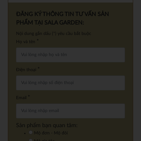
ĐĂNG KÝ THÔNG TIN TƯ VẤN SẢN
PHẨM TẠI SALA GARDEN:
Nội dung gắn dấu (*) yêu cầu bắt buộc
*
Họ và tên
*
Điện thoại
*
Email
Sản phẩm bạn quan tâm:
Mộ đơn - Mộ đôi