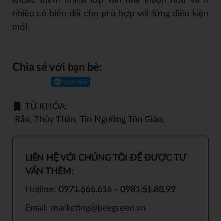
khoác thêm nhiều lớp văn hóa muộn hơn và ít
nhiều có biến đổi cho phù hợp với từng điều kiện
mới.
Chia sẻ với bạn bè:
TỪ KHÓA:
Rắn
,
Thủy Thần
,
Tín Ngưỡng Tôn Giáo
,
LIÊN HỆ VỚI CHÚNG TÔI ĐỂ ĐƯỢC TƯ
VẤN THÊM:
Hotline:
0971.666.616
-
0981.51.88.99
Email: marketing@beegreen.vn