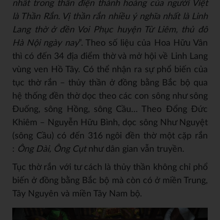
nhất trong thần điện thành hoàng của người Việt
là Thần Rắn. Vị thần rắn nhiều ý nghĩa nhất là Linh
Lang thờ ở đền Voi Phục huyện Từ Liêm, thủ đô
Hà Nội ngày nay
”. Theo số liệu của Hoa Hữu Vân
thì có đến 34 địa điểm thờ và mở hội về Linh Lang
vùng ven Hồ Tây. Có thể nhận ra sự phổ biến của
tục thờ rắn – thủy thần ở đồng bằng Bắc bộ qua
hệ thống đền thờ dọc theo các con sông như sông
Đuống, sông Hồng, sông Cầu… Theo Đổng Đức
Khiêm – Nguyễn Hữu Bình, dọc sông Như Nguyệt
(sông Cầu) có đến 316 ngôi đền thờ một cặp rắn
:
Ông Dài, Ông Cụt
như dân gian vẫn truyền.
Tục thờ rắn với tư cách là thủy thần không chỉ phổ
biến ở đồng bằng Bắc bộ mà còn có ở miền Trung,
Tây Nguyên và miền Tây Nam bộ.