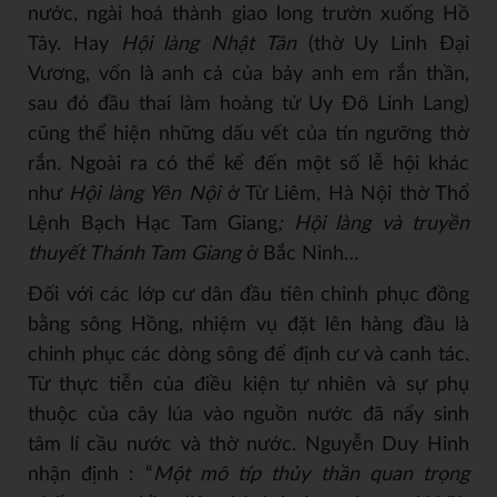
nước, ngài hoá thành giao long trườn xuống Hồ
Tây. Hay
Hội làng Nhật Tân
(thờ Uy Linh Đại
Vương, vốn là anh cả của bảy anh em rắn thần,
sau đó đầu thai làm hoàng tử Uy Đô Linh Lang)
cũng thể hiện những dấu vết của tín ngưỡng thờ
rắn. Ngoài ra có thể kể đến một số lễ hội khác
như
Hội làng Yên Nội
ở Từ Liêm, Hà Nội thờ Thổ
Lệnh Bạch Hạc Tam Giang
; Hội làng và truyền
thuyết Thánh Tam Giang
ở Bắc Ninh…
Đối với các lớp cư dân đầu tiên chinh phục đồng
bằng sông Hồng, nhiệm vụ đặt lên hàng đầu là
chinh phục các dòng sông để định cư và canh tác.
Từ thực tiễn của điều kiện tự nhiên và sự phụ
thuộc của cây lúa vào nguồn nước đã nẩy sinh
tâm lí cầu nước và thờ nước. Nguyễn Duy Hinh
nhận định : “
Một mô típ thủy thần quan trọng