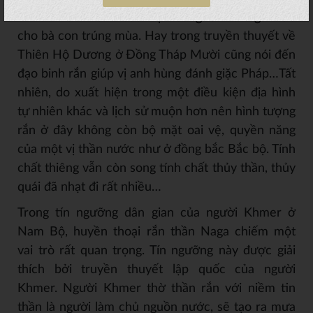
khi đôi rắn thần xuất hiện cũng là lúc Ngài báo
cho bà con trúng mùa. Hay trong truyền thuyết về
Thiên Hộ Dương ở Đồng Tháp Mười cũng nói đến
đạo binh rắn giúp vị anh hùng đánh giặc Pháp…Tất
nhiên, do xuất hiện trong một điều kiện địa hình
tự nhiên khác và lịch sử muộn hơn nên hình tượng
rắn ở đây không còn bộ mặt oai vệ, quyền năng
của một vị thần nước như ở đồng bắc Bắc bộ. Tính
chất thiêng vẫn còn song tính chất thủy thần, thủy
quái đã nhạt đi rất nhiều…
Trong tín ngưỡng dân gian của người Khmer ở
Nam Bộ, huyền thoại rắn thần Naga chiếm một
vai trò rất quan trọng. Tín ngưỡng này được giải
thích bởi truyền thuyết lập quốc của người
Khmer. Người Khmer thờ thần rắn với niềm tin
thần là người làm chủ nguồn nước, sẽ tạo ra mưa