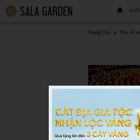
GIỚI
Trang Chủ
Thẻ:
lễ v