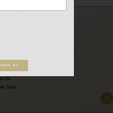
TÔI
ĐĂNG KÝ
a Chỉ:
iện Thoại: