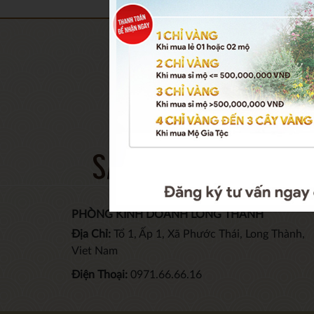
THÔN
Thông t
Tin tức
Câu hỏ
Chỉ đư
Điều k
PHÒNG KINH DOANH LONG THÀNH
Địa Chỉ:
Tổ 1, Ấp 1, Xã Phước Thái, Long Thành,
Viet Nam
Điện Thoại:
0971.66.66.16