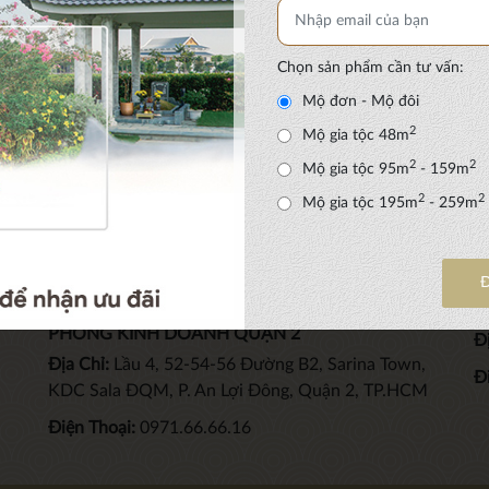
Chọn sản phẩm cần tư vấn:
G TIN CHUNG
KẾT NỐI VỚI CHÚNG 
Mộ đơn - Mộ đôi
in liên hệ
2
Mộ gia tộc 48m
 & sự kiện
2
2
Mộ gia tộc 95m
- 159m
i thường gặp
2
2
Mộ gia tộc 195m
- 259m
ờng đến Sala Garden
hoản sử dụng
PHÒNG KINH DOANH QUẬN 2
Đị
Địa Chỉ:
Lầu 4, 52-54-56 Đường B2, Sarina Town,
Đ
KDC Sala ĐQM, P. An Lợi Đông, Quận 2, TP.HCM
Điện Thoại:
0971.66.66.16