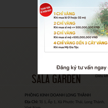
THÔN
Thông t
Tin tức
Câu hỏ
Chỉ đư
Điều k
PHÒNG KINH DOANH LONG THÀNH
Địa Chỉ:
Tổ 1, Ấp 1, Xã Phước Thái, Long Thành,
Viet Nam