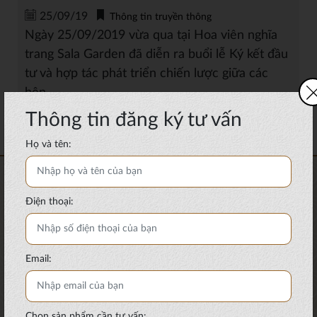
25/09/19
Thông tin truyền thông
Ngày 25/09/2019 vừa qua tại Hoa viên nghĩa
trang Sala Garden đã diễn ra buổi lễ Ký kết đầu
tư và hợp tác phát triển chiến lược giữa các
bên....
Thông tin đăng ký tư vấn
Xem thêm
Họ và tên:
Điện thoại:
Email:
Chọn sản phẩm cần tư vấn: