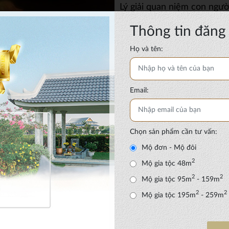
Lý giải quan niệm con người
Thông tin đăng 
02/04/19
Thường thức đ
Họ và tên:
LÝ GIẢI QUAN NIỆM CON NG
VÍA Tại sao người chết lại đượ
đám ma, đưa ma "Ma" có từ bao
Email:
Những bí ẩn về sự tồn tại c
Chọn sản phẩm cần tư vấn:
Mộ đơn - Mộ đôi
06/12/18
Thường thức đ
2
Mộ gia tộc 48m
Từ rất xa xưa, người ta đã mu
2
2
Mộ gia tộc 95m
- 159m
của con người sau khi chết Th
2
2
vào lĩnh vực ấy, chủ yếu chỉ có.
Mộ gia tộc 195m
- 259m