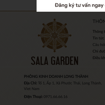
THÔN
Thông t
Tin tức
Câu hỏ
Chỉ đư
Điều k
PHÒNG KINH DOANH LONG THÀNH
Địa Chỉ:
Tổ 1, Ấp 1, Xã Phước Thái, Long Thành,
Viet Nam
Điện Thoại:
0971.66.66.16