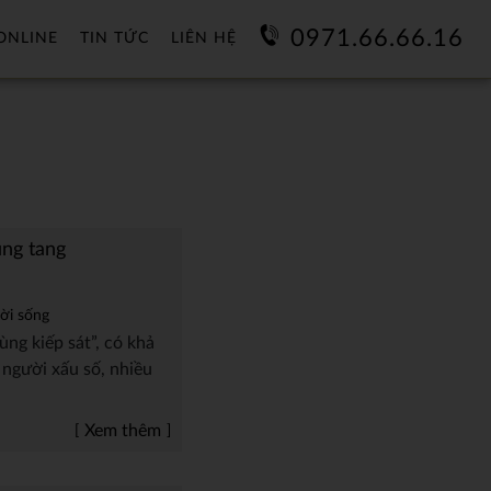
0971.66.66.16
ONLINE
TIN TỨC
LIÊN HỆ
ùng tang
ời sống
rùng kiếp sát”, có khả
 người xấu số, nhiều
Xem thêm