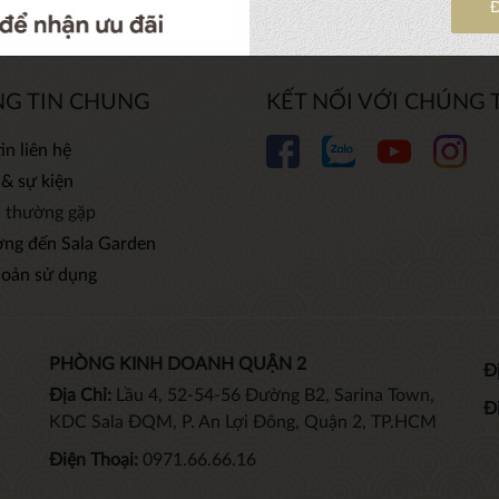
G TIN CHUNG
KẾT NỐI VỚI CHÚNG 
in liên hệ
 & sự kiện
i thường gặp
ờng đến Sala Garden
hoản sử dụng
PHÒNG KINH DOANH QUẬN 2
Đị
Địa Chỉ:
Lầu 4, 52-54-56 Đường B2, Sarina Town,
Đ
KDC Sala ĐQM, P. An Lợi Đông, Quận 2, TP.HCM
Điện Thoại:
0971.66.66.16