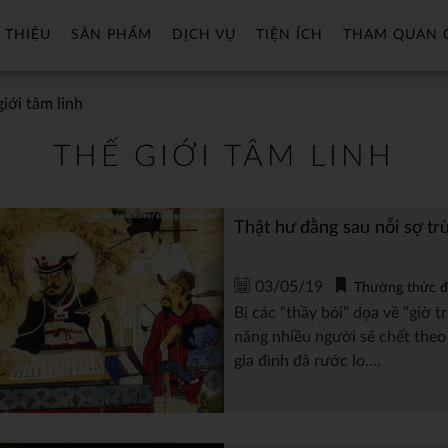
 THIỆU
SẢN PHẨM
DỊCH VỤ
TIỆN ÍCH
THAM QUAN 
giới tâm linh
THẾ GIỚI TÂM LINH
Thật hư đằng sau nỗi sợ tr
03/05/19
Thường thức đ
Bị các “thầy bói” dọa về “giờ t
năng nhiều người sẽ chết theo
gia đình đã rước lo....