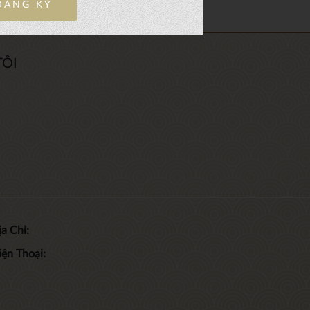
ĐĂNG KÝ
TÔI
a Chỉ:
iện Thoại: