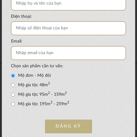
06/12/18
Thường thức đời sống
Điện thoại:
Từ rất xa xưa, người ta đã muốn khám phá thế
giới của con người sau khi chết Thế nhưng
trước đây, đi vào lĩnh vực ấy, chủ yếu chỉ có....
Email:
Xem thêm
Chọn sản phẩm cần tư vấn:
Mộ đơn - Mộ đôi
2
Mộ gia tộc 48m
2
2
Mộ gia tộc 95m
- 159m
2
2
Mộ gia tộc 195m
- 259m
ĐĂNG KÝ