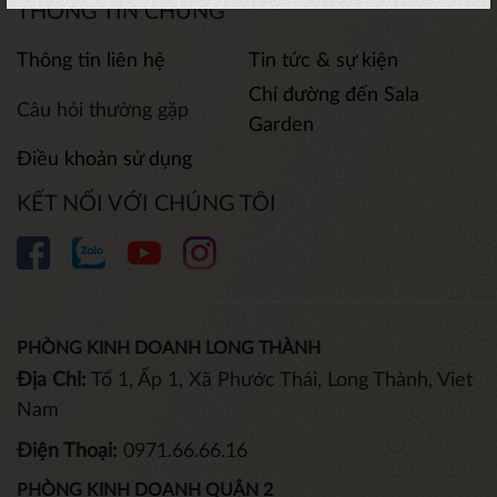
THÔNG TIN CHUNG
Thông tin liên hệ
Tin tức & sự kiện
Chỉ đường đến Sala
Câu hỏi thường gặp
Garden
Điều khoản sử dụng
KẾT NỐI VỚI CHÚNG TÔI
PHÒNG KINH DOANH LONG THÀNH
Địa Chỉ:
Tổ 1, Ấp 1, Xã Phước Thái, Long Thành, Viet
Nam
Điện Thoại:
0971.66.66.16
PHÒNG KINH DOANH QUẬN 2