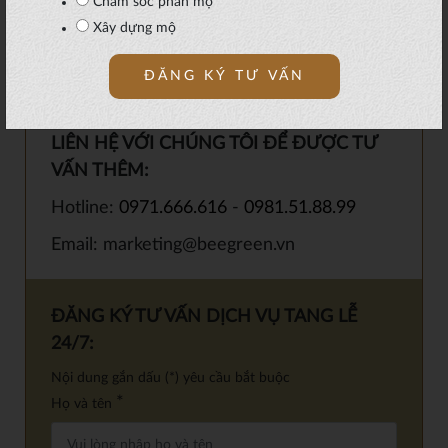
Chăm sóc phần mộ
Xây dựng mộ
TỪ KHÓA:
Dịch Vụ Tang Lễ
,
LIÊN HỆ VỚI CHÚNG TÔI ĐỂ ĐƯỢC TƯ
VẤN THÊM:
Hotline:
0971.666.616
-
0981.51.88.99
Email: marketing@beegreen.vn
ĐĂNG KÝ TƯ VẤN DỊCH VỤ TANG LỄ
24/7:
Nội dung gắn dấu (*) yêu cầu bắt buộc
*
Họ và tên