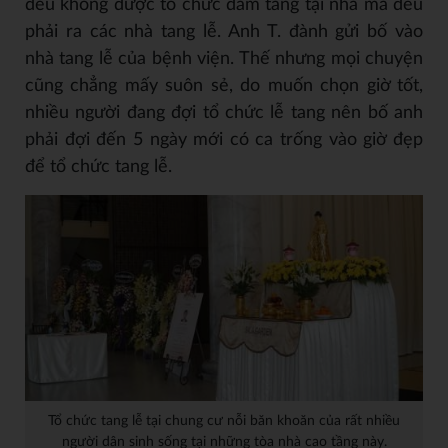
đều không được tổ chức đám tang tại nhà mà đều
phải ra các nhà tang lễ. Anh T. đành gửi bố vào
nhà tang lễ của bệnh viện. Thế nhưng mọi chuyện
cũng chẳng mấy suôn sẻ, do muốn chọn giờ tốt,
nhiều người đang đợi tổ chức lễ tang nên bố anh
phải đợi đến 5 ngày mới có ca trống vào giờ đẹp
để tổ chức tang lễ.
Tổ chức tang lễ tại chung cư nỗi băn khoăn của rất nhiều
người dân sinh sống tại những tòa nhà cao tầng này.