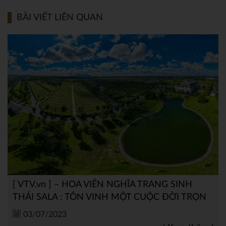
BÀI VIẾT LIÊN QUAN
[ VTV.vn ] – HOA VIÊN NGHĨA TRANG SINH
THÁI SALA : TÔN VINH MỘT CUỘC ĐỜI TRỌN
VẸN
03/07/2023