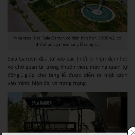
Nhà tang lễ tại Sala Garden có diện tích hơn 3.000m2, có
thể phục vụ nhiều tang lễ cùng lúc
Sala Garden đầu tư vào các thiết bị hiện đại như:
xe chở quan tài trong khuôn viên, máy hạ quan tự
động….giúp cho tang lễ được diễn ra một cách
văn minh, hiện đại và trang trọng.