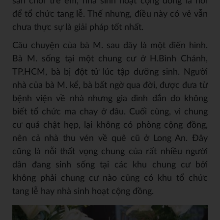
sân chơi trẻ em, nhà sinh hoạt cộng đồng là nơi
để tổ chức tang lễ. Thế nhưng, điều này có vẻ vẫn
chưa thực sự là giải pháp tốt nhất.
Câu chuyện của bà M. sau đây là một điển hình.
Bà M. sống tại một chung cư ở H.Bình Chánh,
TP.HCM, bà bị đột tử lúc tập dưỡng sinh. Người
nhà của bà M. kể, bà bất ngờ qua đời, được đưa từ
bệnh viện về nhà nhưng gia đình đắn đo không
biết tổ chức ma chay ở đâu. Cuối cùng, vì chung
cư quá chật hẹp, lại không có phòng cộng đồng,
nên cả nhà thu vén về quê cũ ở Long An. Đây
cũng là nỗi thất vọng chung của rất nhiều người
dân đang sinh sống tại các khu chung cư bởi
không phải chung cư nào cũng có khu tổ chức
tang lễ hay nhà sinh hoạt cộng đồng.