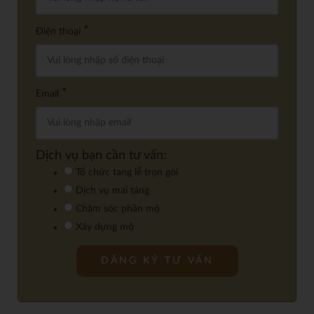
*
Điện thoại
*
Email
Dịch vụ bạn cần tư vấn:
Tổ chức tang lễ trọn gói
Dịch vụ mai táng
Chăm sóc phần mộ
Xây dựng mộ