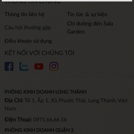
THÔNG TIN CHUNG
Thông tin liên hệ
Tin tức & sự kiện
Chỉ đường đến Sala
Câu hỏi thường gặp
Garden
Điều khoản sử dụng
KẾT NỐI VỚI CHÚNG TÔI
PHÒNG KINH DOANH LONG THÀNH
Địa Chỉ:
Tổ 1, Ấp 1, Xã Phước Thái, Long Thành, Viet
Nam
Điện Thoại:
0971.66.66.16
PHÒNG KINH DOANH QUẬN 2