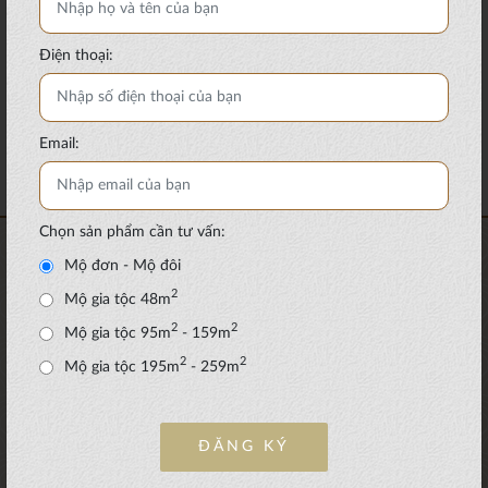
29/01/19
Thông tin truyền thông
Điện thoại:
Để tưởng nhớ người đã khuất, những người còn
sống mỗi năm đều cúng giỗ Và vào mỗi dịp năm
cũ sắp qua, năm mới sắp đến, người....
Email:
Xem thêm
Chọn sản phẩm cần tư vấn:
Mộ đơn - Mộ đôi
2
Mộ gia tộc 48m
2
2
Mộ gia tộc 95m
- 159m
2
2
Mộ gia tộc 195m
- 259m
ĐĂNG KÝ