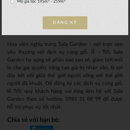
2
2
Mộ gia tộc 195m
- 259m
nghỉ
Nhà hàng Lotus và nhà hàng Zen phục vụ nhu cầu
ĐĂNG KÝ
ngơi, ăn uống khi thăm viếng tại Sala Garden
Hoa viên nghĩa trang Sala Garden – nơi trọn vẹn
yêu thương với dịch vụ cúng giỗ, lễ – Tết. Sala
Garden hy vọng sẽ phần nào san sẻ, giảm bớt mối
lo cho gia quyến, nâng cao giá trị nhân văn, là sợi
dây kết nối giữa thế giới người sống với thế giới
người đã khuất. Để đăng ký các dịch vụ cúng giỗ,
lễ Tết; quý khách hàng vui lòng liên hệ với Sala
Garden theo số hotline: 0981 51 88 99 để được
hỗ trợ phục vụ tốt nhất.
Chia sẻ với bạn bè: