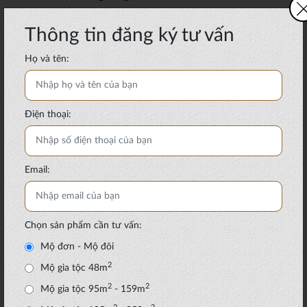
thêm nhiều dịch vụ đi kèm như chăm sóc mộ
Thông tin đăng ký tư vấn
phần, lễ cúng cầu an, cầu siêu, dịch vụ xe điện,
nghỉ ngơi, ăn uống, thăm quan …
Họ và tên:
Điện thoại:
Email:
Chọn sản phẩm cần tư vấn:
Mộ đơn - Mộ đôi
2
Mộ gia tộc 48m
2
2
Mộ gia tộc 95m
- 159m