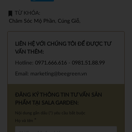
TỪ KHÓA:
Chăm Sóc Mộ Phần
,
Cúng Giỗ
,
LIÊN HỆ VỚI CHÚNG TÔI ĐỂ ĐƯỢC TƯ
VẤN THÊM:
Hotline:
0971.666.616
-
0981.51.88.99
Email: marketing@beegreen.vn
ĐĂNG KÝ THÔNG TIN TƯ VẤN SẢN
PHẨM TẠI SALA GARDEN:
Nội dung gắn dấu (*) yêu cầu bắt buộc
*
Họ và tên