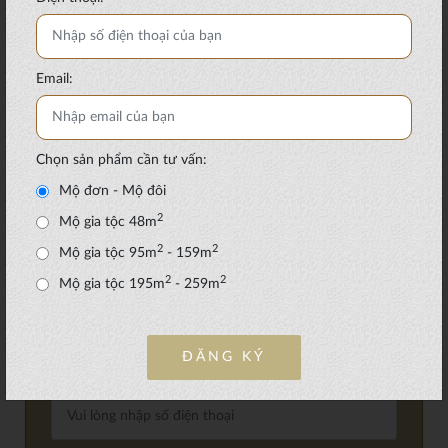
LIÊN HỆ VỚI CHÚNG TÔI ĐỂ ĐƯỢC TƯ
VẤN THÊM:
Email:
Hotline:
0971.666.616
-
0981.51.88.99
Email: marketing@beegreen.vn
Chọn sản phẩm cần tư vấn:
Mộ đơn - Mộ đôi
ĐĂNG KÝ THÔNG TIN TƯ VẤN SẢN
2
Mộ gia tộc 48m
PHẨM TẠI SALA GARDEN:
2
2
Mộ gia tộc 95m
- 159m
Nội dung gắn dấu (*) yêu cầu bắt buộc
2
2
*
Mộ gia tộc 195m
- 259m
Họ và tên
ĐĂNG KÝ
*
Điện thoại