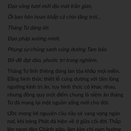
Đ
ạ
o vàng tươi m
ới dịu mát trần gian,
Ôi bao hân hoan khắp cả chín tầng trời…
Tháng Tư dâng l
ời,
Đ
ạ
o pháp xương minh,
Phụng sự
chúng sanh cúng dư
ờng Tam bảo.
Bồ
-đ
ề
đ
ạ
t đáo, phư
ớc trí trang nghiêm.
Tháng Tư linh thiêng đang lan tỏa khắp mọi miền.
Bằng hình thức thiết lễ cúng dường với tấm lòng
ngưỡng kính tri ân, tuy hình thức có khác nhau,
nhưng đồng quy một điểm chung là niệm ân tháng
Tư đã mang lại một nguồn sống mới cho đời.
Ước mong lời nguyện cầu nầy sẽ vang vọng ngàn
nơi, khi bóng Phật đã hiện về ở giữa cõi đời. Thắp
lên ngọn đèn Chánh giáo, làm kim chỉ nam hướng