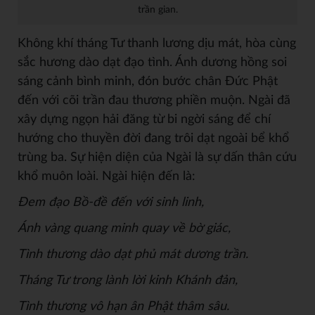
trần gian.
Không khí tháng Tư thanh lương dịu mát, hòa cùng
sắc hương dào dạt đạo tình. Ánh dương hồng soi
sáng cảnh bình minh, đón bước chân Đức Phật
đến với cõi trần đau thương phiền muộn. Ngài đã
xây dựng ngọn hải đăng từ bi ngời sáng để chí
hướng cho thuyền đời đang trôi dạt ngoài bể khổ
trùng ba. Sự hiện diện của Ngài là sự dấn thân cứu
khổ muôn loài. Ngài hiện đến là:
Đem đ
ạo Bồ
-đ
ề
đ
ến với sinh linh,
Ánh vàng quang minh quay về bờ giác,
Tình th
ương dào d
ạt phủ
mát dương tr
ần.
Tháng Tư trong lành l
ờ
i kinh Khánh đ
ản,
Tình th
ương vô h
ạn ân Phật thâm sâu.