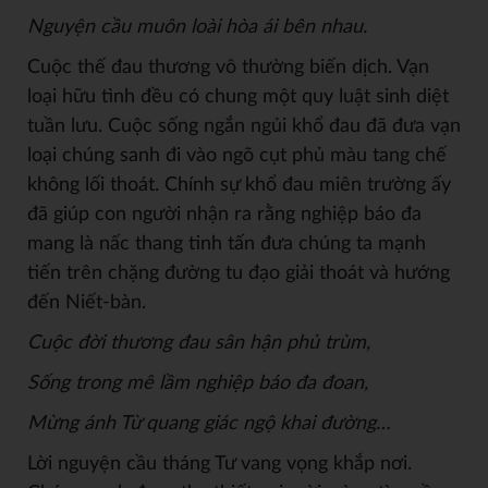
Nguyện cầu muôn loài hòa ái bên nhau.
Cuộc thế đau thương vô thường biến dịch. Vạn
loại hữu tình đều có chung một quy luật sinh diệt
tuần lưu. Cuộc sống ngắn ngủi khổ đau đã đưa vạn
loại chúng sanh đi vào ngõ cụt phủ màu tang chế
không lối thoát. Chính sự khổ đau miên trường ấy
đã giúp con người nhận ra rằng nghiệp báo đa
mang là nấc thang tinh tấn đưa chúng ta mạnh
tiến trên chặng đường tu đạo giải thoát và hướng
đến Niết-bàn.
Cuộ
c đ
ờ
i thương đau sân h
ận phủ trùm,
Sống trong mê lầm nghiệ
p báo đa đoan,
Mừng ánh Từ quang giác ngộ
khai đư
ờng…
Lời nguyện cầu tháng Tư vang vọng khắp nơi.