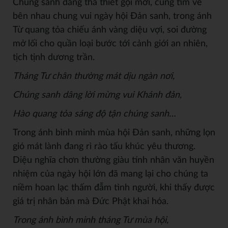
Chúng sanh đang tha thiết gọi mời, cùng tìm về
bên nhau chung vui ngày hội Đản sanh, trong ánh
Từ quang tỏa chiếu ánh vàng diệu vợi, soi đường
mở lối cho quần loại bước tới cảnh giới an nhiên,
tịch tịnh dương trần.
Tháng Tư chân thư
ờng mát dị
u ngàn nơi,
Chúng sanh dâng lời mừ
ng vui Khánh đ
ản,
Hào quang tỏ
a sáng đ
ộ tận chúng sanh…
Trong ánh bình minh mùa hội Đản sanh, những lọn
gió mát lành đang rì rào tấu khúc yêu thương.
Diệu nghĩa chơn thường giàu tính nhân văn huyền
nhiệm của ngày hội lớn đã mang lại cho chúng ta
niềm hoan lạc thấm đẫm tình người, khi thấy được
giá trị nhân bản mà Đức Phật khai hóa.
Trong ánh bình minh tháng T
ư mùa h
ội,