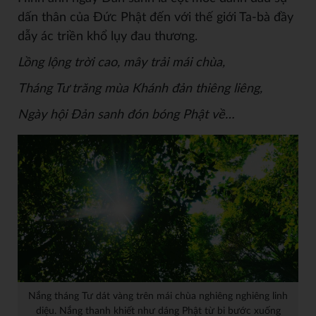
dấn thân của Đức Phật đến với thế giới Ta-bà đầy
dẫy ác triền khổ lụy đau thương.
Lồng lộng trời cao, mây trải mái chùa,
Tháng Tư trăng mùa Khánh đ
ản thiêng liêng,
Ngày hộ
i Đ
ả
n sanh đón bóng Ph
ật về…
Nắng tháng Tư dát vàng trên mái chùa nghiêng nghiêng linh
diệu. Nắng thanh khiết như dáng Phật từ bi bước xuống