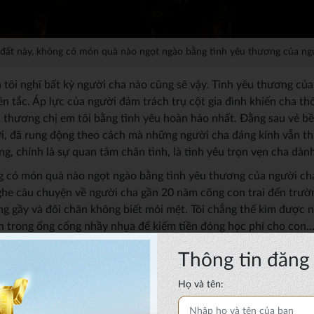
i đất này, không có món quà nào ngọt ngào bằng tình yêu thương của n
ôi nghĩ bất kỳ người cha nào cũng sẽ vậy. Tình yêu thương của
 tắc. Áp lực của người đảm trách trụ cột gia đình khiến cha thô 
ương chị em tôi bằng tình yêu hoàn hảo nhất. Đằng sau vẻ bề ng
̀i, đã rung động theo cách mà những người cha đáng kính vẫn t
ng, chính là sự quan tâm chân tình, là tình yêu trọn vẹn cha dàn
ng có món quà nào ngọt ngào bằng tình yêu thương của người cha…
ghe câu chuyện về người cha gần 20 năm cõng con trai đến trươ
ưng gầy và đôi chân không biết mỏi mệt. Tôi chẳng thể kìm đượ
 trong ống cống nhầy nhụa để kiếm tiền đóng học phí cho con… 
m lòng, tình yêu của người cha để ta nhận ra tình yêu của cha cao
Thông tin đăng 
ớ nhất ấy là khi tôi thi đại học. Vừa bước ra khỏi phòng thi, tôi
Họ và tên:
đôi mắt đầy lo lắng, chờ đợi. Khi tôi bước lại gần, cha ân cần: “L