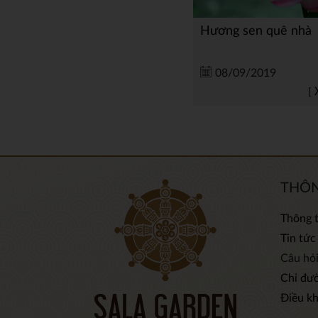
Hương sen quê nhà
08/09/2019
THÔN
Thông t
Tin tức
Câu hỏ
Chỉ đư
Điều k