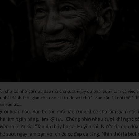
̀i chứ có nhỏ dại nữa đâu mà cha suốt ngày cứ phải quan tâm cả việc ă
 phải dành thời gian cho con cái tự do với chứ”. “Sao cậu lại nói thế!”. Tôi
em vẫn alô…
i hoàn hảo. Bạn bè tôi, đứa nào cũng khoe cha làm giám đốc m
hì cha làm ngân hàng, làm kỹ sư… Chúng nhìn nhau cười khi nghe tôi
ruyền tai đứa kia: “Tao đã thấy ba cái Huyền rồi. Nước da đen đúa
ế suốt ngày làm bạn với chiếc xe đạp cà tàng. Nhìn thôi là biết