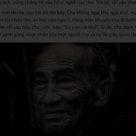
rách, cũng chẳng hề xấu hổ vì nghề của cha. Trái lại, tôi yêu t
 mới lên ba, còn tôi thì lên bảy. Cha không ngại khó ngại khổ, mô
 em tôi khôn lớn, ăn học nên người. Hàng xóm khuyên cha đi bước
sớm tối sau này, cha cười, bảo: “Sợ con cái khổ”. Từ đó, cha dà
sự gánh gồng nhọc nhằn của một người cha và sự lắng lo, quan t