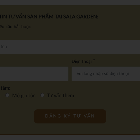
IN TƯ VẤN SẢN PHẨM TẠI SALA GARDEN:
yêu cầu bắt buộc
*
Điện thoại
 tâm:
i
Mộ gia tộc
Tư vấn thêm