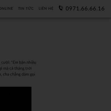
0971.66.66.16
ONLINE
TIN TỨC
LIÊN HỆ
m cười: “Em bận nhiều
̀ mà cả tháng trời
n, cha chẳng dám gọi