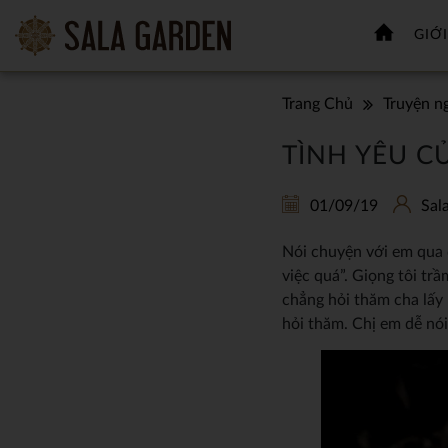
GIỚI
Trang Chủ
Truyện n
TÌNH YÊU C
01/09/19
Sal
Nói chuyện với em qua đ
việc quá”. Giọng tôi trầ
chẳng hỏi thăm cha lấy 
hỏi thăm. Chị em dễ nó