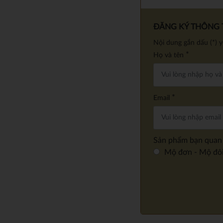
ĐĂNG KÝ THÔNG T
Nội dung gắn dấu (*) 
*
Họ và tên
*
Email
Sản phẩm bạn quan
Mộ đơn - Mộ đô