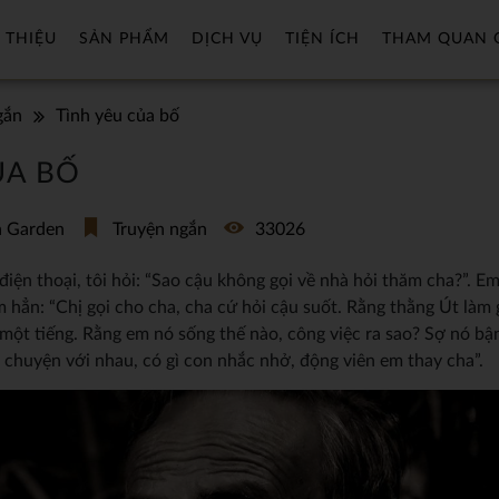
 THIỆU
SẢN PHẨM
DỊCH VỤ
TIỆN ÍCH
THAM QUAN 
gắn
Tình yêu của bố
ỦA BỐ
a Garden
Truyện ngắn
33026
iện thoại, tôi hỏi: “Sao cậu không gọi về nhà hỏi thăm cha?”. E
m hẳn: “Chị gọi cho cha, cha cứ hỏi cậu suốt. Rằng thằng Út làm gi
một tiếng. Rằng em nó sống thế nào, công việc ra sao? Sợ nó bậ
i chuyện với nhau, có gì con nhắc nhở, động viên em thay cha”.