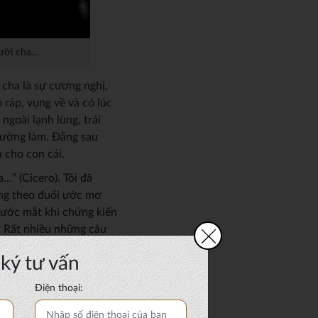
gười cha…
 cha là sự cương nghị,
ráp, vụng về và có lúc
oài lạnh lùng, trái
hường làm. Đằng sau
h cho con cái.
” (Cicero). Tôi đã
̀ng theo đuổi ước mơ
c nước mắt khi chứng kiến
Rất nhiều những câu
 cả, lớn lao biết
ký tư vấn
 thấy cha ngồi trước
Điện thoại:
àm bài tốt không con?”.