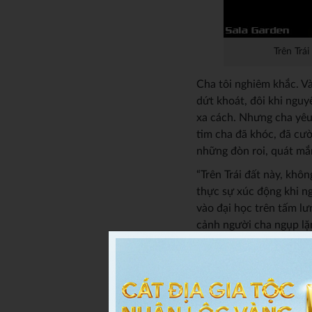
Trên Trá
Cha tôi nghiêm khắc. Và t
dứt khoát, đôi khi nguyên
xa cách. Nhưng cha yêu th
tim cha đã khóc, đã cươ
những đòn roi, quát mắ
“Trên Trái đất này, khô
thực sự xúc động khi n
vào đại học trên tấm l
cảnh người cha ngụp lặn
chuyện cảm động về tấ
nhường nào.
Kỷ niệm về cha mà tôi nh
cổng, mồ hôi nhễ nhại, 