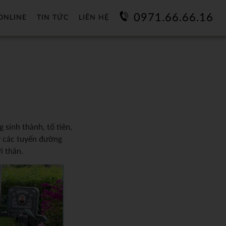
0971.66.66.16
ONLINE
TIN TỨC
LIÊN HỆ
 sinh thành, tổ tiên,
y các tuyến đường
i thân.