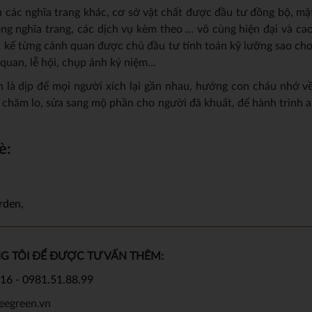
 các nghĩa trang khác, cơ sở vật chất được đầu tư đồng bộ, mậ
òng nghĩa trang, các dịch vụ kèm theo … vô cùng hiện đại và cao
ết kế từng cảnh quan được chủ đầu tư tính toán kỹ lưỡng sao ch
 quan, lễ hội, chụp ảnh kỷ niệm…
 là dịp để mọi người xích lại gần nhau, hướng con cháu nhớ về 
n chăm lo, sửa sang mộ phần cho người đã khuất, để hành trình a
è:
rden
,
NG TÔI ĐỂ ĐƯỢC TƯ VẤN THÊM:
616
-
0981.51.88.99
eegreen.vn