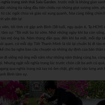
 nghĩa trang sinh thái Sala Garden
, trước mắt là không gian xanh
 dài; những tia nắng đầu tiên chiếu rọi những giọt sương sớm, p
 từ các ngôi chùa và giáo xứ xung quanh, hòa cùng tiếng chim h
nh yên đến lạ!
iên, tôi tình cờ gặp anh Bình (38 tuổi, ngụ quận 6, Tp.HCM) 
g tâm sự: “Tôi mất ba từ sớm. Nhớ những ngày khi ba còn sống
 tảo mộ ông bà. Năm tháng dần qua, đến khi ba mất, mỗi dịp t
i quen, cứ mỗi dịp Tiết Thanh Minh là tôi lại chuẩn bị đi tảo 
kể cho ba nghe bao câu chuyện và những dự định của bản thân s
on đi viếng mộ ông mỗi năm như những năm tháng cùng ba, cũn
ội. Nhưng ngặt nỗi nghĩa trang lúc trước chôn cất ba anh cũ qu
ngang qua nghĩa trang mà tay nó ôm chặt, ghì mặt vào lưng anh b
 anh Bình tâm sự.