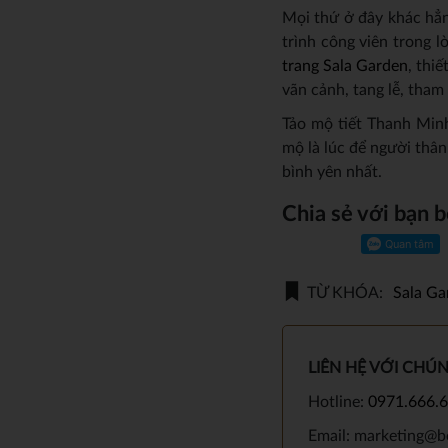
Mọi thứ ở đây khác hẳn
trình công viên trong l
trang Sala Garden
, thi
vãn cảnh, tang lễ, tham
Tảo mộ tiết Thanh Minh
mộ là lúc để người thâ
bình yên nhất.
Chia sẻ với bạn b
TỪ KHÓA:
Sala Ga
LIÊN HỆ VỚI CHÚ
Hotline:
0971.666.
Email: marketing@b