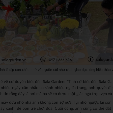
inh là dịp con cháu nhớ về nguồn cội như cách giáo dục lòng hiếu thảo v
kể về cơ duyên biết đến Sala Garden: “Tình cờ biết đến Sala Ga
 nhiều ngày cân nhắc so sánh nhiều nghĩa trang, anh quyết đ
nh tin rằng đây là nơi mà ba sẽ có được một giấc ngủ trọn vẹn và
, mấy đứa nhỏ nhà anh không còn sợ nữa. Tụi nhỏ ngược lại còn 
cây xanh, để bọn trẻ chơi đùa. Cuối cùng, anh cũng có thể dắt