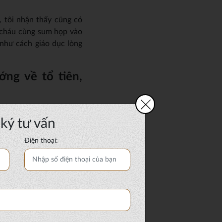
, tôi nhận thấy cũng có
n cháu cùng sum họp vào
 như cách giáo dục lòng
ng về tổ tiên,
 tình cảm, tấm lòng của
ký tư vấn
ến khoảng ngày 21 tháng
Điện thoại:
ất tại nghĩa trang Bình
ống cấp, quá tải và nhà