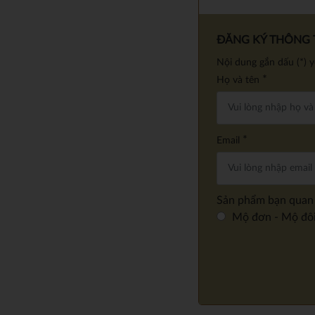
ĐĂNG KÝ THÔNG T
Nội dung gắn dấu (*) 
*
Họ và tên
*
Email
Sản phẩm bạn quan
Mộ đơn - Mộ đô