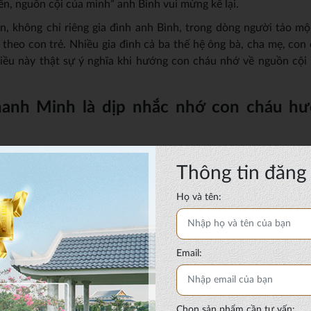
ên, nguồn cội của mình” anh Bình vui mừng kể lại.
, không chỉ riêng gia đình anh Bình, trong dòng người tảo mộ
t theo con trẻ. Nhiều gia đình cả ba thế hệ ông bà, cha mẹ, co
iều này thật sự ý nghĩa khi hướng con cháu nhớ về nguồn cội
hanh Minh là dịp nhắc nhớ con cháu hướ
 con cháu hướng về người thân – những người đã khuất và dành
Thông tin đăng 
ộ phần của tổ tiên, nguồn cội. Mỗi năm cứ ngày 4 tháng 4 cho đ
ung đến đây để tảo mộ.
Họ và tên:
(46 tuổi, ngụ quận Tân Bình, Tp.HCM): “Lúc trước má chị chôn c
ợc tầm 10 năm, lúc này nghĩa trang đang trong tình trạng xu
dời khi nằm trong khu dân cư, ảnh hưởng đến môi trường.”
Email:
Chọn sản phẩm cần tư vấn: