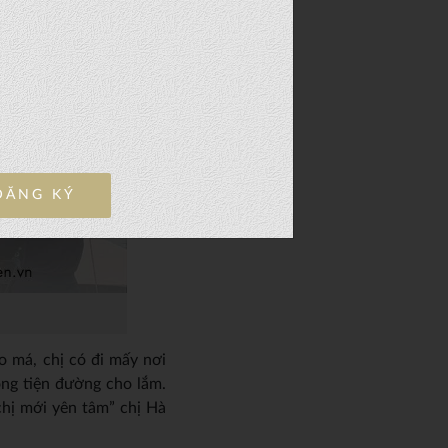
ĐĂNG KÝ
o má, chị có đi mấy nơi
ông tiện đường cho lắm.
chị mới yên tâm” chị Hà