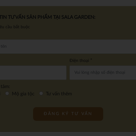
IN TƯ VẤN SẢN PHẨM TẠI SALA GARDEN:
yêu cầu bắt buộc
*
Điện thoại
 tâm:
i
Mộ gia tộc
Tư vấn thêm