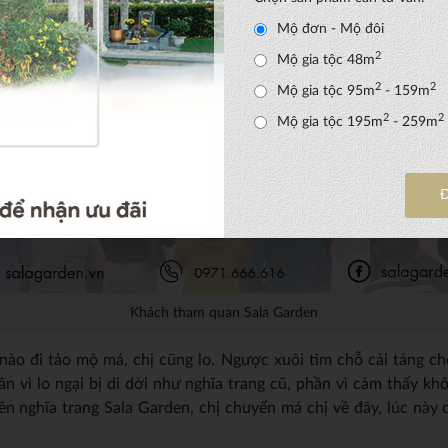
Mộ đơn - Mộ đôi
2
Mộ gia tộc 48m
2
2
Mộ gia tộc 95m
- 159m
2
2
Mộ gia tộc 195m
- 259m
Khách tham quan Sala Garden
o đi tảo mộ má, chị cũng lo. Ngược xuôi tìm chỗ cải táng ch
n vì lo ngại bị di dời như nghĩa trang cũ, phần vì cảm thấy kh
iên nghĩa trang Sala Garden, chị chuyển má chị về đây, lúc này 