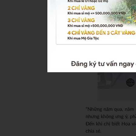
“Những năm qua, năm nà
nhưng không ưng ý, phầ
Đến khi chị biết Hoa v
chia sẻ.