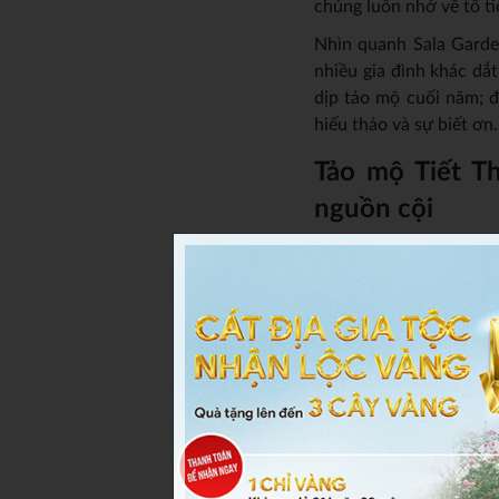
chúng luôn nhớ về tổ ti
Nhìn quanh Sala Garden
nhiều gia đình khác dắ
dịp tảo mộ cuối năm; đ
hiếu thảo và sự biết ơn.
Tảo mộ Tiết T
nguồn cội
Tảo mộ là thời điểm để
mình để sửa sang lại m
4, mọi người lại tập tr
Qua lời kể của chị Hà 
Hưng Hòa, Bình Tân; đư
nước bắt buộc phải di 