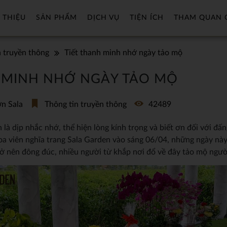
 THIỆU
SẢN PHẨM
DỊCH VỤ
TIỆN ÍCH
THAM QUAN 
n truyền thông
Tiết thanh minh nhớ ngày tảo mộ
H MINH NHỚ NGÀY TẢO MỘ
n Sala
Thông tin truyền thông
42489
là dịp nhắc nhớ, thể hiện lòng kính trọng và biết ơn đối với đấng
a viên nghĩa trang Sala Garden vào sáng 06/04, những ngày nà
rở nên đông đúc, nhiều người từ khắp nơi đổ về đây tảo mộ ngườ