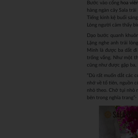
Bước vào cổng
hoa viên
hàng ngàn cây Sala trải
Tiếng kinh kệ buổi sáng
Lòng người cảm thấy bì
Dạo bước quanh khuôn v
Lặng nghe anh trải lòn
Minh là được ba dắt đi
trống vắng. Như một thó
cũng như được gặp ba, 
“Dù rất muốn dắt các c
nhớ về tổ tiên, nguồn c
nhỏ theo. Chở tụi nhỏ 
bên trong nghĩa trang”-