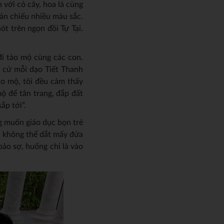
 với cỏ cây, hoa lá cùng
hản chiếu nhiều màu sắc.
ót trên ngọn đồi Tự Tại.
đi tảo mộ cùng các con.
, cứ mỗi dạo Tiết Thanh
ảo mộ, tôi đều cảm thấy
mộ để tân trang, đắp đất
ắp tới”.
g muốn giáo dục bọn trẻ
á, không thể dắt mấy đứa
ảo sợ, huống chi là vào